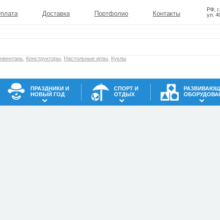
РФ, г
плата
Доставка
Портфолио
Контакты
ул. 4
инвентарь
,
Конструкторы
,
Настольные игры
,
Куклы
ПРАЗДНИКИ И
СПОРТ И
РАЗВИВАЮЩ
НОВЫЙ ГОД
ОТДЫХ
ОБОРУДОВА