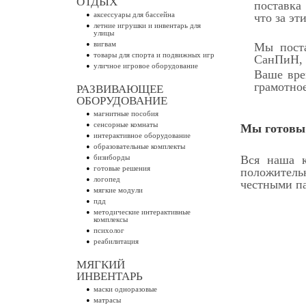
ОТДЫХ
поставка 
аксессуары для бассейна
что за эт
летние игрушки и инвентарь для
улицы
вигвам
Мы пост
товары для спорта и подвижных игр
СанПиН, 
уличное игровое оборудование
Ваше вре
грамотно
РАЗВИВАЮЩЕЕ
ОБОРУДОВАНИЕ
магнитные пособия
сенсорные комнаты
Мы готовы 
интерактивное оборудование
образовательные комплекты
бизиборды
Вся наша к
готовые решения
положитель
логопед
честными па
мягкие модули
пдд
методические интерактивные
комплексы
психолог
реабилитация
МЯГКИЙ
ИНВЕНТАРЬ
маски одноразовые
матрасы