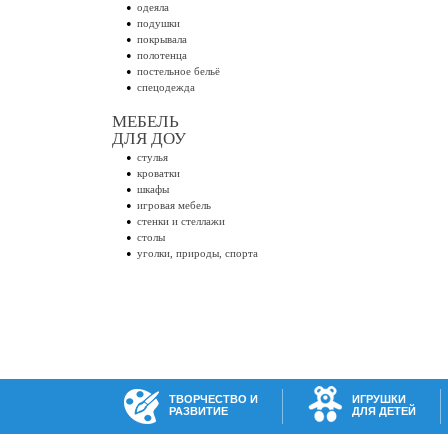
одеяла
подушки
покрывала
полотенца
постельное бельё
спецодежда
МЕБЕЛЬ
ДЛЯ ДОУ
стулья
кроватки
шкафы
игровая мебель
стенки и стеллажи
столы
уголки, природы, спорта
ТВОРЧЕСТВО И
ИГРУШКИ
РАЗВИТИЕ
ДЛЯ ДЕТЕЙ