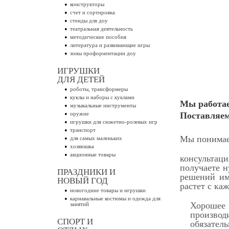
конструкторы
счет и сортировка
стенды для доу
театральная деятельность
методические пособия
литература и развивающие игры
зоны профориентации доу
ИГРУШКИ
ДЛЯ ДЕТЕЙ
роботы, трансформеры
куклы и наборы с куклами
Мы работае
музыкальные инструменты
оружие
Поставляем
игрушки для сюжетно-ролевых игр
транспорт
Мы понимаем
для самых маленьких
хозяюшка
акционные товары
консультаци
получаете н
ПРАЗДНИКИ И
решений им
НОВЫЙ ГОД
растет с ка
новогодние товары и игрушки
карнавальные костюмы и одежда для
Хорошее 
занятий
производ
СПОРТ И
обязател