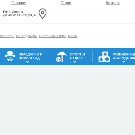
Главная
О нас
Каталог
РФ, г. Липецк
ул. 40 лет Октября, 4
инвентарь
,
Конструкторы
,
Настольные игры
,
Куклы
ПРАЗДНИКИ И
СПОРТ И
РАЗВИВАЮЩ
НОВЫЙ ГОД
ОТДЫХ
ОБОРУДОВА