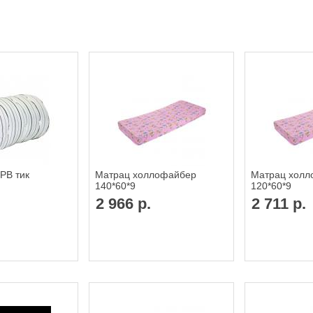
РВ тик
Матрац холлофайбер
Матрац холл
140*60*9
120*60*9
2 966 р.
2 711 р.