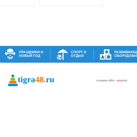
ПРАЗДНИКИ И
СПОРТ И
РАЗВИВАЮЩ
НОВЫЙ ГОД
ОТДЫХ
ОБОРУДОВА
tigra
48.
ru
создание сайта -
seo
praim