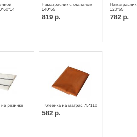
енной
Наматрасник с клапаном
Наматрасник
0*60*14
140*65
120*65
819 р.
782 р.
 на резинке
Клеенка на матрас 75*110
582 р.