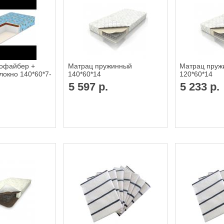
офайбер +
Матрац пружинный
Матрац пруж
локно 140*60*7-
140*60*14
120*60*14
5 597 р.
5 233 р.