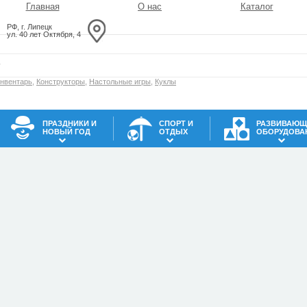
Главная
О нас
Каталог
РФ, г. Липецк
ул. 40 лет Октября, 4
инвентарь
,
Конструкторы
,
Настольные игры
,
Куклы
ПРАЗДНИКИ И
СПОРТ И
РАЗВИВАЮЩ
НОВЫЙ ГОД
ОТДЫХ
ОБОРУДОВА