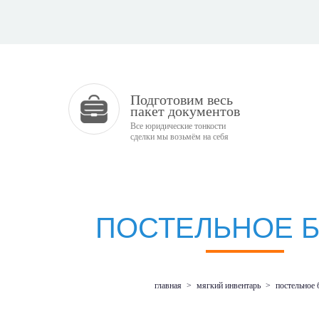
Подготовим весь
пакет документов
Все юридические тонкости
сделки мы возьмём на себя
ПОСТЕЛЬНОЕ 
главная
>
мягкий инвентарь
>
постельное 