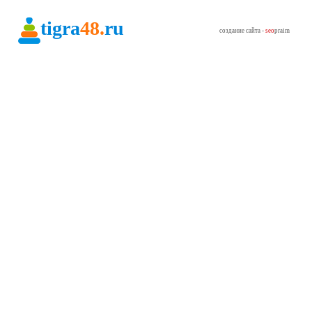
tigra
48.
ru
создание сайта -
seo
praim