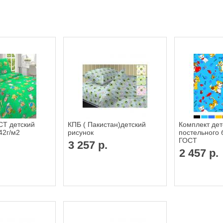
СТ детский
КПБ ( Пакистан)детский
Комплект дет
42г/м2
рисунок
постельного 
ГОСТ
3 257 р.
2 457 р.