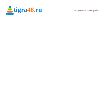
tigra
48.
ru
создание сайта -
seo
praim