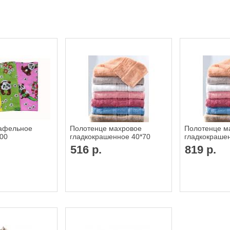
афельное
Полотенце махровое
Полотенце м
100
гладкокрашенное 40*70
гладкокраше
516 р.
819 р.