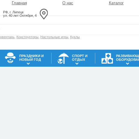
Главная
О нас
Каталог
РФ, г. Липецк
ул. 40 лет Октября, 4
инвентарь
,
Конструкторы
,
Настольные игры
,
Куклы
ПРАЗДНИКИ И
СПОРТ И
РАЗВИВАЮЩ
НОВЫЙ ГОД
ОТДЫХ
ОБОРУДОВА