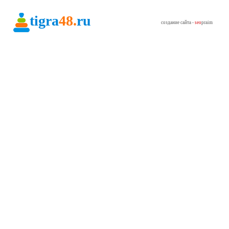
tigra
48.
ru
создание сайта -
seo
praim