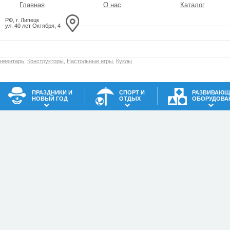
Главная
О нас
Каталог
РФ, г. Липецк
ул. 40 лет Октября, 4
инвентарь
,
Конструкторы
,
Настольные игры
,
Куклы
ПРАЗДНИКИ И
СПОРТ И
РАЗВИВАЮЩ
НОВЫЙ ГОД
ОТДЫХ
ОБОРУДОВА