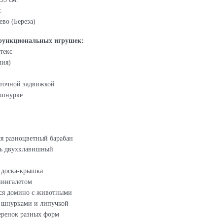
.
ево (Береза)
 функциональных игрушек:
текс
ния)
рточной задвижкой
 шнурке
я разноцветный барабан
ль двухклавишный
 доска-крышка
пингалетом
ся домино с животными
с шнурками и липучкой
еренок разных форм