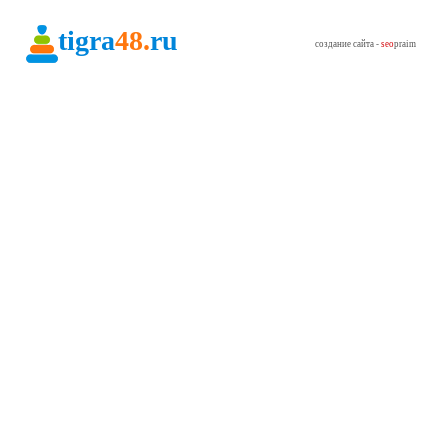
tigra
48.
ru
создание сайта -
seo
praim