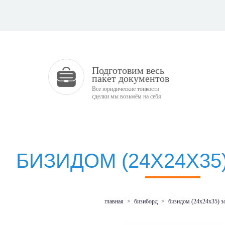
Подготовим весь
пакет документов
Все юридические тонкости
сделки мы возьмём на себя
БИЗИДОМ (24Х24Х35
главная
>
бизиборд
>
бизидом (24х24х35) з