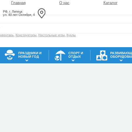
Главная
О нас
Каталог
РФ, г. Липецк
ул. 40 лет Октября, 4
инвентарь
,
Конструкторы
,
Настольные игры
,
Куклы
ПРАЗДНИКИ И
СПОРТ И
РАЗВИВАЮЩ
НОВЫЙ ГОД
ОТДЫХ
ОБОРУДОВА