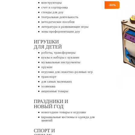
конструкторы
-30%
счет и сортировка
стенды для доу
театральная деятельность
методические пособия
литература и развивающие игры
зоны профориентации доу
ИГРУШКИ
ДЛЯ ДЕТЕЙ
роботы, трансформеры
куклы и наборы с куклами
музыкальные инструменты
оружие
игрушки для сюжетно-ролевых игр
транспорт
для самых маленьких
хозяюшка
акционные товары
ПРАЗДНИКИ И
НОВЫЙ ГОД
новогодние товары и игрушки
карнавальные костюмы и одежда для
занятий
СПОРТ И