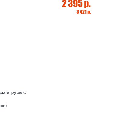
2 395 р.
3 421 р.
ых игрушек:
ыше)