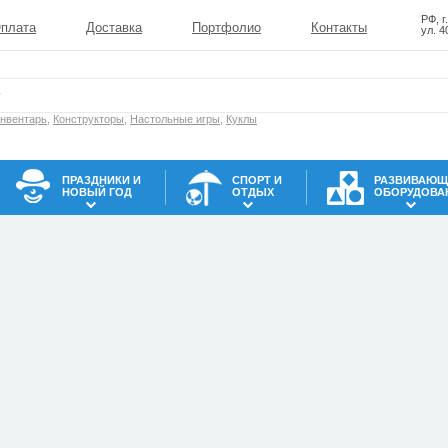
РФ, г
плата
Доставка
Портфолио
Контакты
ул. 4
инвентарь
,
Конструкторы
,
Настольные игры
,
Куклы
ПРАЗДНИКИ И
СПОРТ И
РАЗВИВАЮЩ
НОВЫЙ ГОД
ОТДЫХ
ОБОРУДОВА