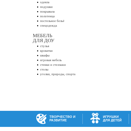
одеяла
подушки
покрывала
полотенца
постельное бельё
спецодежда
МЕБЕЛЬ
ДЛЯ ДОУ
стулья
кроватки
шкафы
игровая мебель
стенки и стеллажи
столы
уголки, природы, спорта
ТВОРЧЕСТВО И
ИГРУШКИ
РАЗВИТИЕ
ДЛЯ ДЕТЕЙ