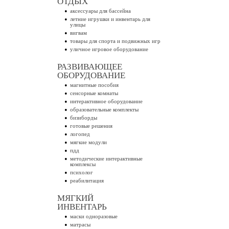
ОТДЫХ
аксессуары для бассейна
летние игрушки и инвентарь для
улицы
вигвам
товары для спорта и подвижных игр
уличное игровое оборудование
РАЗВИВАЮЩЕЕ
ОБОРУДОВАНИЕ
магнитные пособия
сенсорные комнаты
интерактивное оборудование
образовательные комплекты
бизиборды
готовые решения
логопед
мягкие модули
пдд
методические интерактивные
комплексы
психолог
реабилитация
МЯГКИЙ
ИНВЕНТАРЬ
маски одноразовые
матрасы