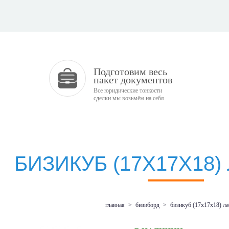
Подготовим весь
пакет документов
Все юридические тонкости
сделки мы возьмём на себя
БИЗИКУБ (17Х17Х18
главная
>
бизиборд
>
бизикуб (17х17х18) л