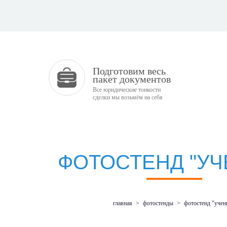
Подготовим весь
пакет документов
Все юридические тонкости
сделки мы возьмём на себя
ФОТОСТЕНД "УЧ
главная
>
фотостенды
>
фотостенд "учен