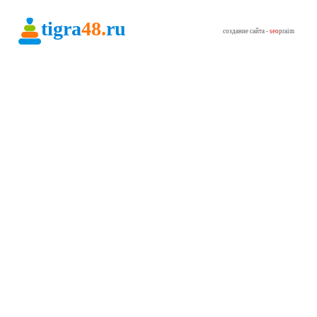
tigra
48.
ru
создание сайта -
seo
praim