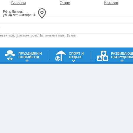
Главная
О нас
Каталог
РФ, г. Липецк
ул. 40 лет Октября, 4
инвентарь
,
Конструкторы
,
Настольные игры
,
Куклы
ПРАЗДНИКИ И
СПОРТ И
РАЗВИВАЮЩ
НОВЫЙ ГОД
ОТДЫХ
ОБОРУДОВА