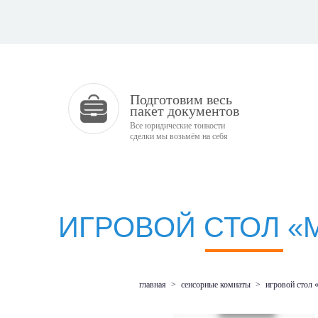
Подготовим весь
пакет документов
Все юридические тонкости
сделки мы возьмём на себя
ИГРОВОЙ СТОЛ 
главная
>
сенсорные комнаты
>
игровой стол