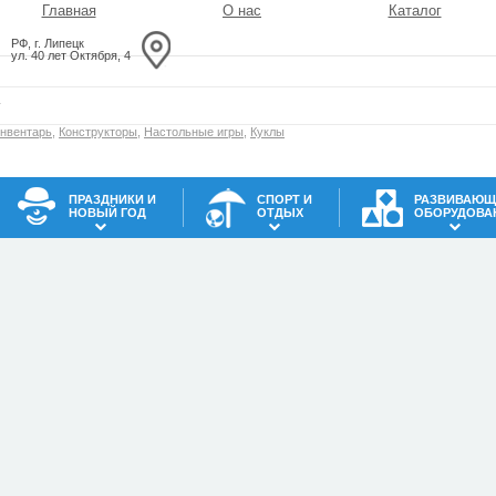
Главная
О нас
Каталог
РФ, г. Липецк
ул. 40 лет Октября, 4
инвентарь
,
Конструкторы
,
Настольные игры
,
Куклы
ПРАЗДНИКИ И
СПОРТ И
РАЗВИВАЮЩ
НОВЫЙ ГОД
ОТДЫХ
ОБОРУДОВА