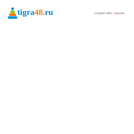
tigra
48.
ru
создание сайта -
seo
praim