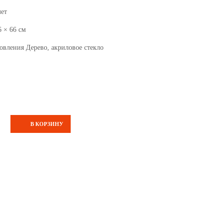
лет
6 × 66 см
овления Дерево, акриловое стекло