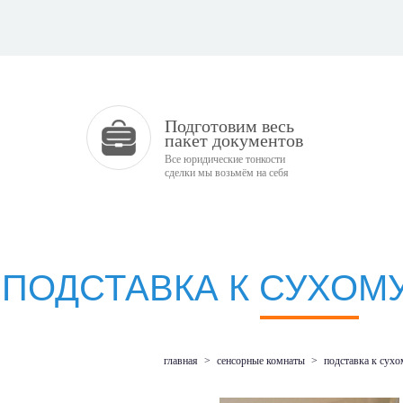
Подготовим весь
пакет документов
Все юридические тонкости
сделки мы возьмём на себя
ПОДСТАВКА К СУХОМ
главная
>
сенсорные комнаты
>
подставка к сухо