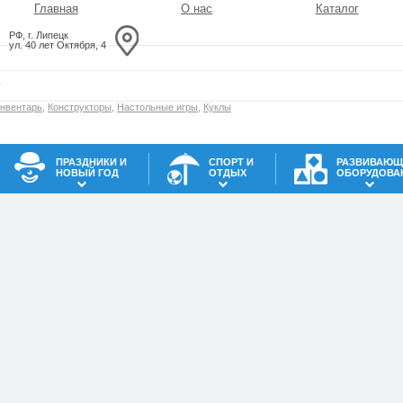
Главная
О нас
Каталог
РФ, г. Липецк
ул. 40 лет Октября, 4
инвентарь
,
Конструкторы
,
Настольные игры
,
Куклы
ПРАЗДНИКИ И
СПОРТ И
РАЗВИВАЮЩ
НОВЫЙ ГОД
ОТДЫХ
ОБОРУДОВА