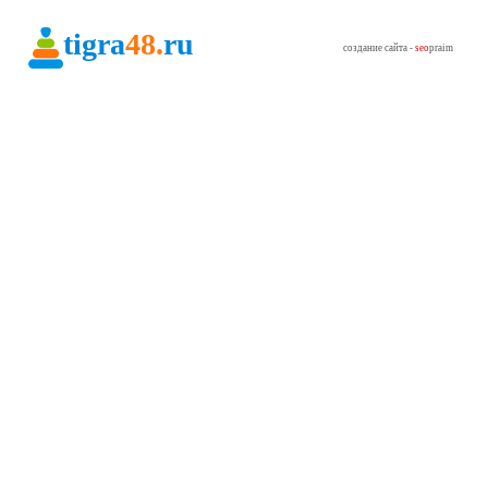
tigra
48.
ru
создание сайта -
seo
praim