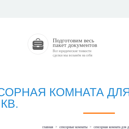
Подготовим весь
пакет документов
Все юридические тонкости
сделки мы возьмём на себя
СОРНАЯ КОМНАТА ДЛЯ
.КВ.
главная
>
сенсорные комнаты
>
сенсорная комната для д