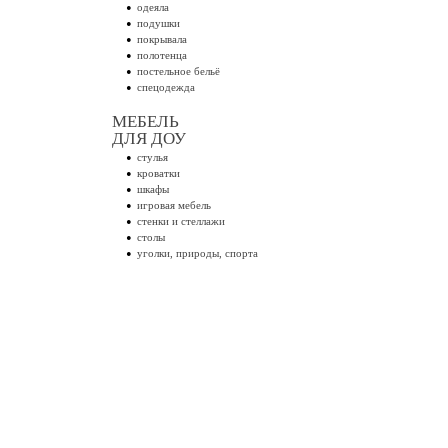
одеяла
подушки
покрывала
полотенца
постельное бельё
спецодежда
МЕБЕЛЬ
ДЛЯ ДОУ
стулья
кроватки
шкафы
игровая мебель
стенки и стеллажи
столы
уголки, природы, спорта