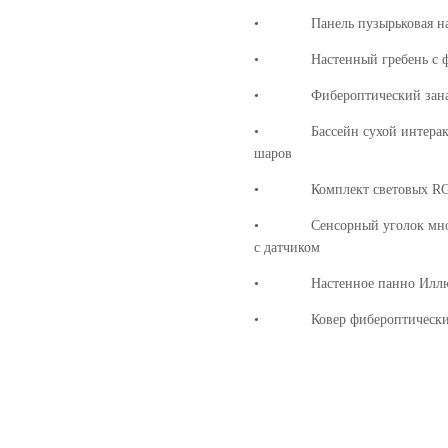
• Панель пузырьковая настен
• Настенный гребень с фи
• Фибероптический занаве
• Бассейн сухой интерактив
шаров
• Комплект световых RG
• Сенсорный уголок многоу
с датчиком
• Настенное панно Иллю
• Ковер фибероптический 2х