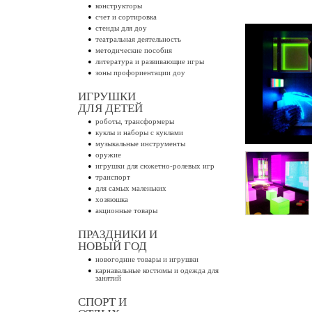
конструкторы
счет и сортировка
стенды для доу
театральная деятельность
методические пособия
литература и развивающие игры
зоны профориентации доу
ИГРУШКИ
ДЛЯ ДЕТЕЙ
роботы, трансформеры
куклы и наборы с куклами
музыкальные инструменты
оружие
игрушки для сюжетно-ролевых игр
транспорт
для самых маленьких
хозяюшка
акционные товары
ПРАЗДНИКИ И
НОВЫЙ ГОД
новогодние товары и игрушки
карнавальные костюмы и одежда для
занятий
СПОРТ И