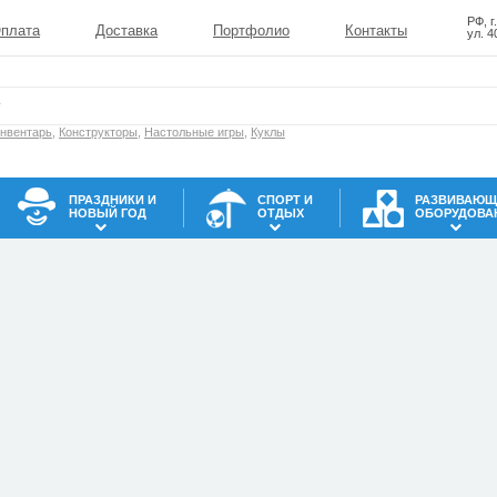
РФ, г
плата
Доставка
Портфолио
Контакты
ул. 4
инвентарь
,
Конструкторы
,
Настольные игры
,
Куклы
ПРАЗДНИКИ И
СПОРТ И
РАЗВИВАЮЩ
НОВЫЙ ГОД
ОТДЫХ
ОБОРУДОВА