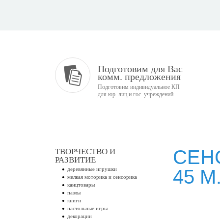
Подготовим для Вас
комм. предложения
Подготовим индивидуальное КП
для юр. лиц и гос. учреждений
СЕН
ТВОРЧЕСТВО И
РАЗВИТИЕ
деревянные игрушки
45 М
мелкая моторика и сенсорика
канцтовары
пазлы
книги
настольные игры
декорации