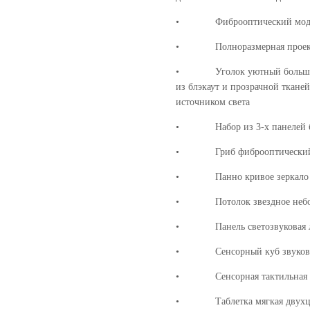
• Фиброоптический модуль
• Полноразмерная проекция
• Уголок уютный большой (3
из блэкаут и прозрачной ткане
источником света
• Набор из 3-х панелей бес
• Гриб фиброоптический 
• Панно кривое зеркало н
• Потолок звездное небо фо
• Панель светозвуковая лес
• Сенсорный куб звуковой
• Сенсорная тактильная дор
• Таблетка мягкая двухцв