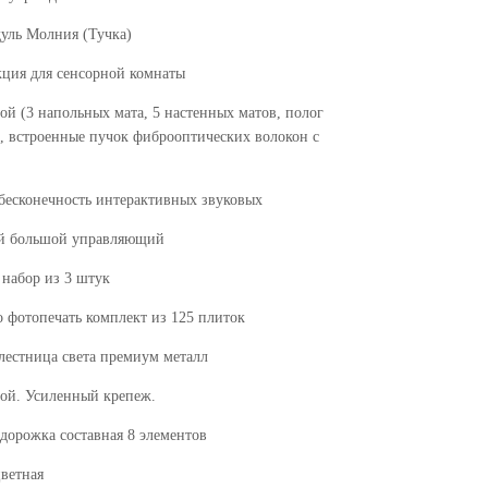
 Молния (Тучка)
 для сенсорной комнаты
 напольных мата, 5 настенных матов, полог
й, встроенные пучок фиброоптических волокон с
конечность интерактивных звуковых
большой управляющий
абор из 3 штук
топечать комплект из 125 плиток
тница света премиум металл
. Усиленный крепеж.
ожка составная 8 элементов
етная